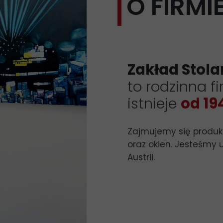
O FIRMI
Zakład Stol
to rodzinna f
istnieje
od 19
Zajmujemy się produkc
oraz okien. Jesteśmy 
Austrii.