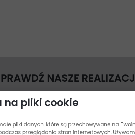
SPRAWDŹ NASZE REALIZACJ
 na pliki cookie
REALIZACJE
małe pliki danych, które są przechowywane na Twoi
podczas przeglądania stron internetowych. Używam