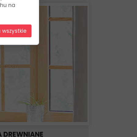
chu na
 wszystkie
 DREWNIANE