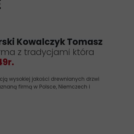
E
arski Kowalczyk Tomasz
irma z tradycjami która
49r.
ją wysokiej jakości drewnianych drzwi
uznaną firmą w Polsce, Niemczech i