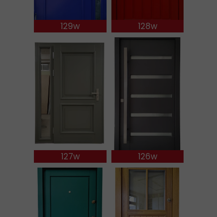
129w
128w
127w
126w