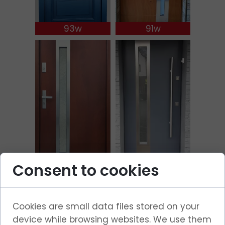
93w
91w
94w
76W
Consent to cookies
Cookies are small data files stored on your
device while browsing websites. We use them