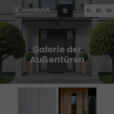
PL
EN
DE
Galerie der
Außentüren