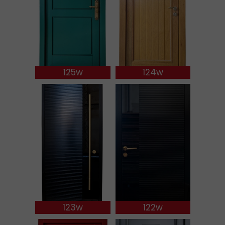
125w
124w
123w
122w