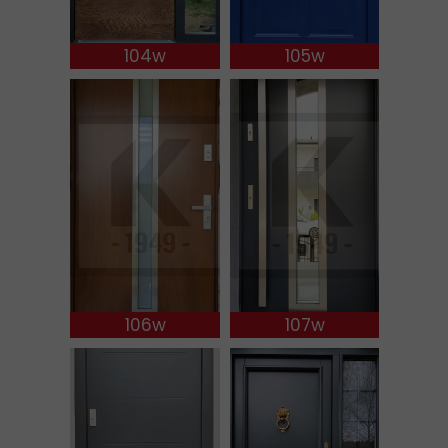
104w
105w
106w
107w