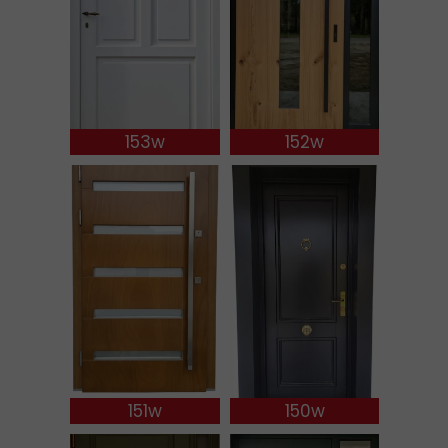
153w
152w
151w
150w