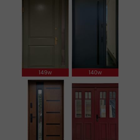
149w
140w