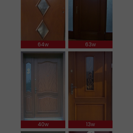
64w
63w
40w
13w