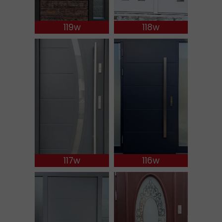
119w
118w
117w
116w