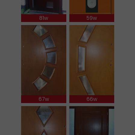
81w
59w
67w
66w