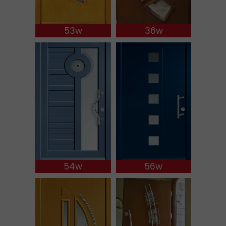
53w
36w
54w
56w