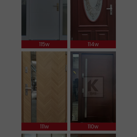
115w
114w
111w
110w