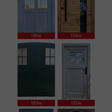
135w
134w
133w
132w