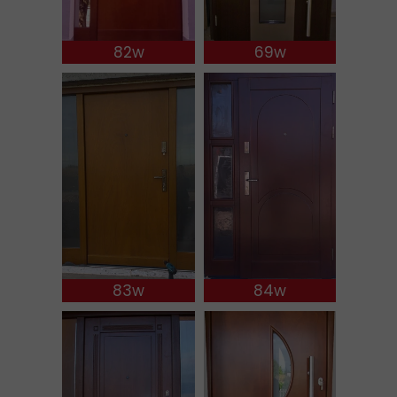
82w
69w
83w
84w