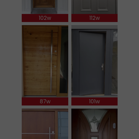
102w
112w
87w
101w