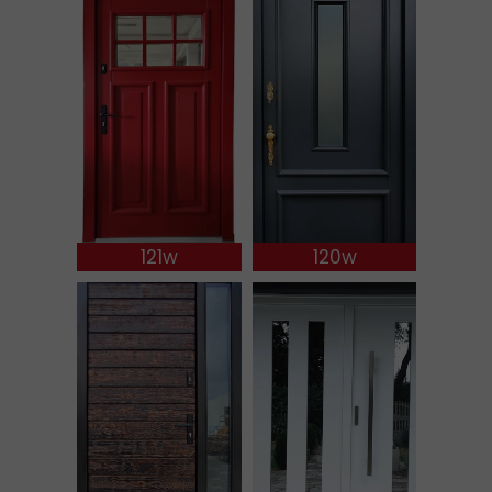
121w
120w