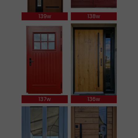
139w
138w
137w
136w