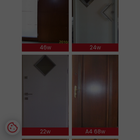
46w
24w
22w
A4 68w