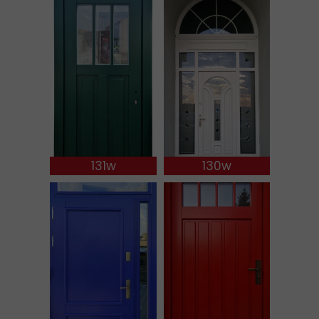
131w
130w