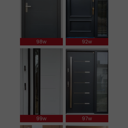
98w
92w
99w
97w