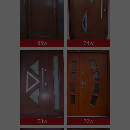
85w
74w
73w
72w