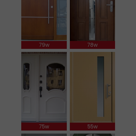
79w
78w
75w
55w