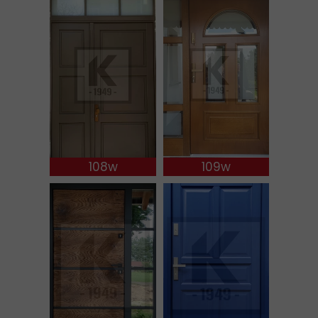
108w
109w