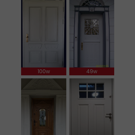
100w
49w