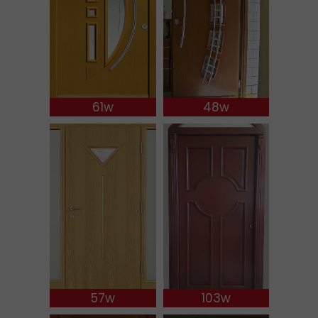
61w
48w
57w
103w