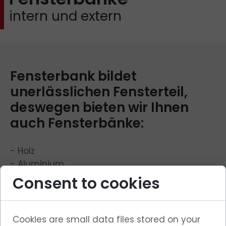
intern und extern
Fensterbank bildet
unerlässlichen Fensterteil,
deswegen bieten wir Ihnen
auch Fensterbänke:
- Holz
- Aluminium
- Stahl
Consent to cookies
- PCV
- Marmor
- Granitfensterbänke und komplette
Cookies are small data files stored on your